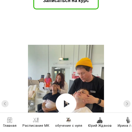
Записаться на курс
Главная
Расписание МК
обучение с нуля
Юрий Жданов
Ирина А