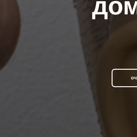
до
оч