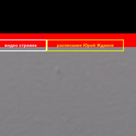
видео стрижек
расписание Юрий Жданов