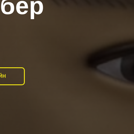
бер
АЙН