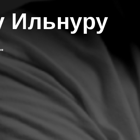
у Ильнуру
"