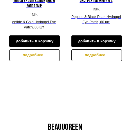
коллагеном и коллоидным
экстрактом жемчуга
золотом P
1400
р.
1400
р.
Peptide & Black Pearl Hydrogel
eptide & Gold Hydrogel Eye
Eye Patch, 60 шт
Patch, 60 шт
добавить в корзину
добавить в корзину
подробнее...
подробнее...
BeauuGreen