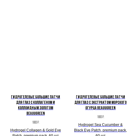
Гидрогелевые большие патчи
Гидрогелевые большие патчи
для глаз с коллагеном и
для глаз с экстрактом морского
коллоидным золотом
огурца BeauuGreen
BeauuGreen
1800
р.
1800
р.
Hydrogel Sea Cucumber &
Hydrogel Collagen & Gold Eye
Black Eye Patch, premium pack,
Patch, premium pack, 60 шт
60 шт