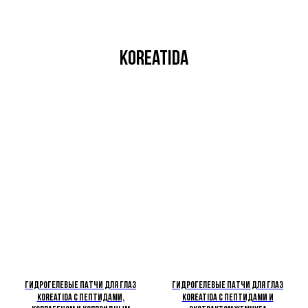
Koreatida
Гидрогелевые патчи для глаз
Гидрогелевые патчи для глаз
Koreatida с пептидами,
Koreatida с пептидами и