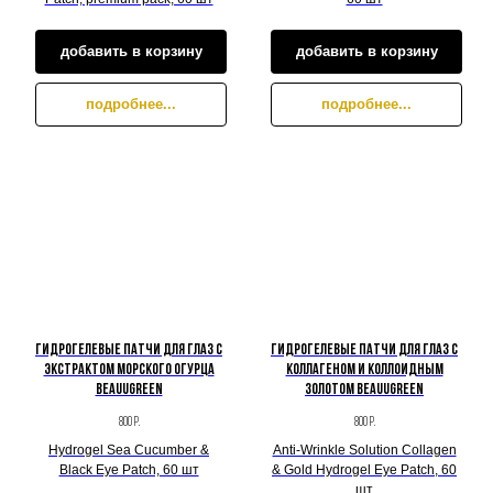
добавить в корзину
добавить в корзину
подробнее...
подробнее...
Гидрогелевые патчи для глаз с
Гидрогелевые патчи для глаз c
экстрактом морского огурца
коллагеном и коллоидным
BeauuGreen
золотом BeauuGreen
800
р.
800
р.
Hydrogel Sea Cucumber &
Anti-Wrinkle Solution Collagen
Black Eye Patch, 60 шт
& Gold Hydrogel Eye Patch, 60
шт