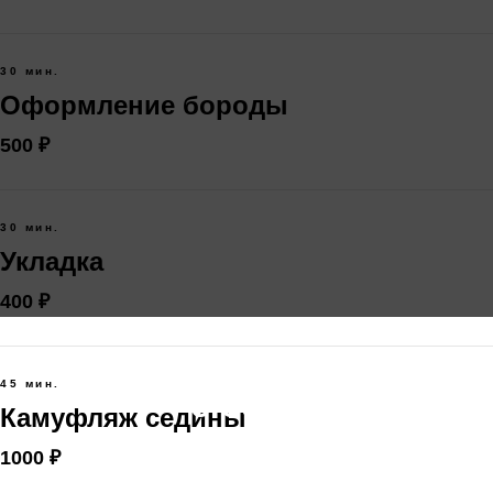
30 мин.
Оформление бороды
500 ₽
30 мин.
Укладка
400 ₽
45 мин.
о себе
Камуфляж седины
1000 ₽
ФИО:
Игнатьева оксана Викторовна