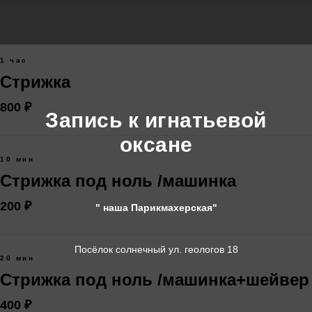
1 час
Стрижка
800 ₽
Запись к игнатьевой
оксане
10 мин
Стрижка под ноль /машинка
200 ₽
" наша Парикмахерская"
Посёлок солнечный ул. геологов 18
20 мин
Стрижка под ноль /машинка+шейвер
400 ₽