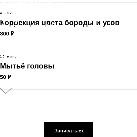
В профессии c :
2019 года
Квалификация :
Green
45 мин.
Номер значка :
000013
Город: посёлок солнечный хабаровский край
Коррекция цвета бороды и усов
Куратор :
Жданов Ю.Л.
800 ₽
10 мин.
Мытьё головы
50 ₽
Записаться